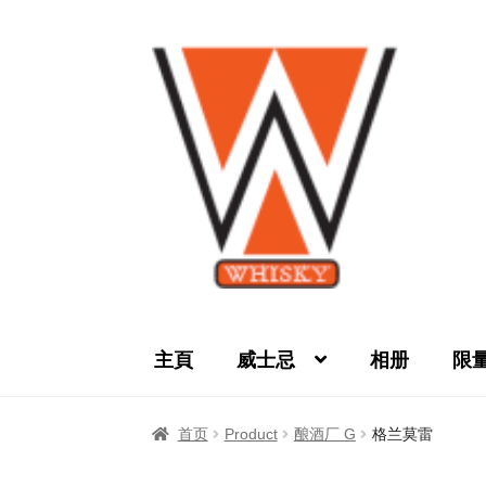
Skip
Skip
to
to
navigation
content
主頁
威士忌
相册
限
首页
Privacy Policy
产品
关于我们
威士忌
首页
Product
酿酒厂 G
格兰莫雷