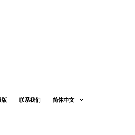
量版
联系我们
简体中文
我的帐号
条款及细则
相册
结帐
联系我们
购物车
酿酒厂(A-Z)
限