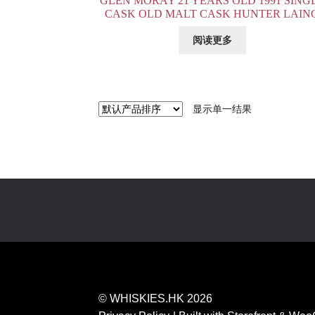
GLEN MORAY 21 YEARS OLD 1991 SING
CASK OLD MALT CASK HUNTER LAIN
阅读更多
显示单一结果
© WHISKIES.HK 2026