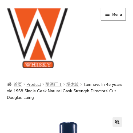
Skip
Skip
Menu
to
to
navigation
content
首页
首页
Product
酿酒厂 T
塔木岭
Tamnavulin 45 years
old 1968 Single Cask Natural Cask Strength Directors’ Cut
Privacy Policy
Douglas Laing
产品
关于我们