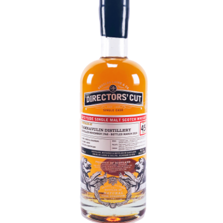
威士忌
我的帐号
条款及细则
相册
结帐
联系我们
购物车
酿酒厂(A-Z)
限量版