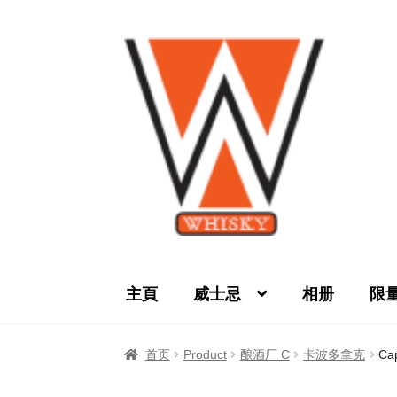
Skip
Skip
to
to
navigation
content
主頁
威士忌
相册
限
首页
Privacy Policy
产品
关于我们
威士忌
首页
Product
酿酒厂 C
卡波多拿克
Cap