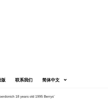
量版
联系我们
简体中文
我的帐号
条款及细则
相册
结帐
联系我们
购物车
酿酒厂(A-Z)
限
erdonich 18 years old 1995 Berrys’