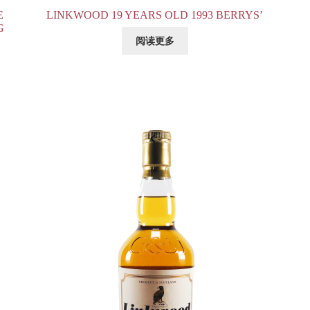
E
LINKWOOD 19 YEARS OLD 1993 BERRYS’
G
阅读更多