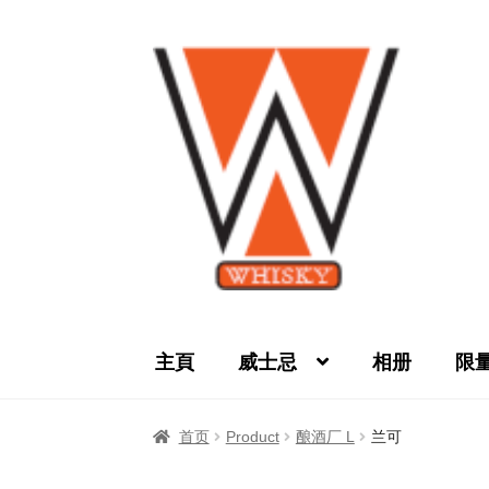
Skip
Skip
to
to
navigation
content
主頁
威士忌
相册
限
首页
Privacy Policy
产品
关于我们
威士忌
首页
Product
酿酒厂 L
兰可