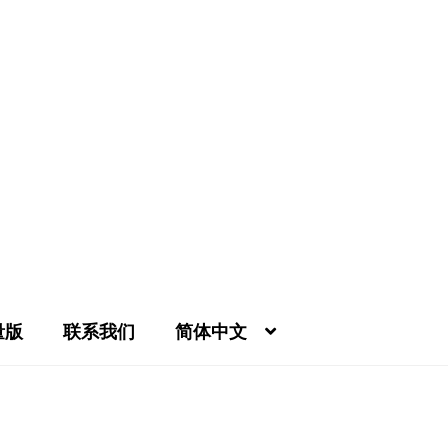
量版
联系我们
简体中文
我的帐号
条款及细则
相册
结帐
联系我们
购物车
酿酒厂(A-Z)
限