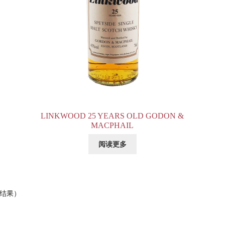
LINKWOOD 25 YEARS OLD GODON &
MACPHAIL
阅读更多
 个结果）